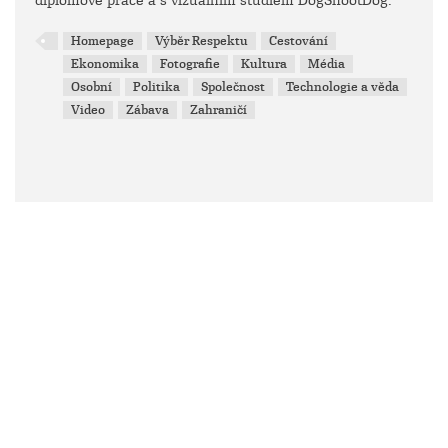
diplomové práce a s vizuálním studiem DogShootDog.
Homepage
Výběr Respektu
Cestování
Ekonomika
Fotografie
Kultura
Média
Osobní
Politika
Společnost
Technologie a věda
Video
Zábava
Zahraničí