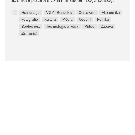
diplomové práce a s vizuálním studiem DogShootDog.
Homepage
Výběr Respektu
Cestování
Ekonomika
Fotografie
Kultura
Média
Osobní
Politika
Společnost
Technologie a věda
Video
Zábava
Zahraničí