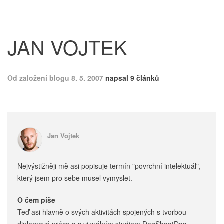
Respekt
Vy
JAN VOJTEK
Od založení blogu 8. 5. 2007
napsal 9 článků
Jan Vojtek
Nejvýstižněji mě asi popisuje termín "povrchní intelektuál",
který jsem pro sebe musel vymyslet.
O čem píše
Teď asi hlavně o svých aktivitách spojených s tvorbou